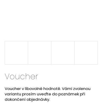
i
n
g
f
o
r
?
SEARCH
Voucher
W
Voucher v libovolné hodnotě. Vámi zvolenou
e
variantu prosím uveďte do poznámek při
r
dokončení objednávky.
e