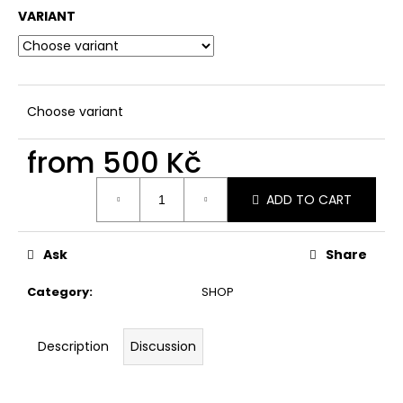
c
VARIANT
o
m
m
e
n
Choose variant
d
from
500 Kč
Measure
ADD TO CART
price:
Ask
Share
Category
:
SHOP
Description
Discussion