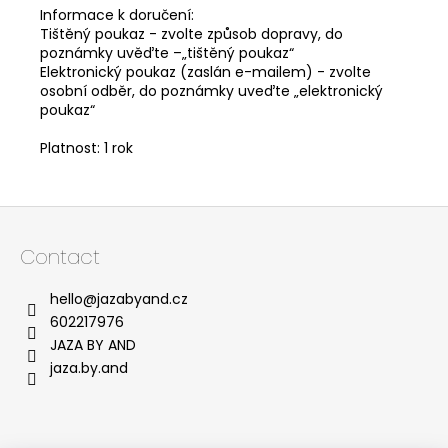
Informace k doručení:
Tištěný poukaz - zvolte způsob dopravy, do
poznámky uvěďte –„tištěný poukaz“
Elektronický poukaz (zaslán e-mailem) - zvolte
osobní odběr, do poznámky uveďte „elektronický
poukaz“
Platnost: 1 rok
F
o
Contact
o
t
hello
@
jazabyand.cz
e
602217976
r
JAZA BY AND
jaza.by.and